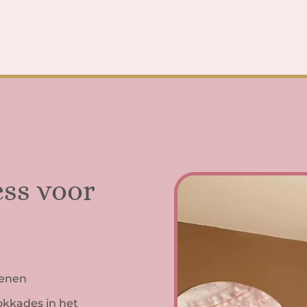
ess voor
benen
okkades in het