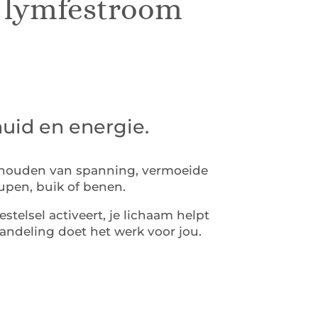
n lymfestroom
huid en energie.
st houden van spanning, vermoeide
upen, buik of benen.
elsel activeert, je lichaam helpt
handeling doet het werk voor jou.