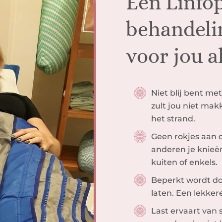
Een Linfo
behandelin
voor jou als
Niet blij bent met
zult jou niet makk
het strand.
Geen rokjes aan d
anderen je knieën z
kuiten of enkels.
Beperkt wordt doo
laten. Een lekkere
Last ervaart van