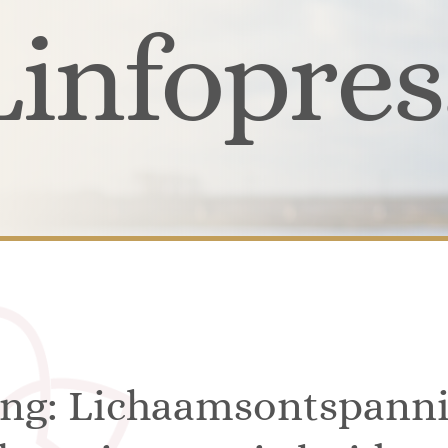
Linfopres
ng: Lichaamsontspannin