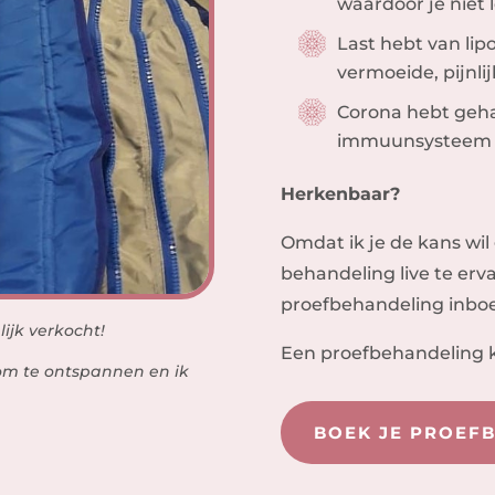
waardoor je niet 
Last hebt van li
vermoeide, pijnlij
Corona hebt gehad
immuunsysteem w
Herkenbaar?
Omdat ik je de kans wi
behandeling live te erva
proefbehandeling inbo
lijk verkocht!
Een proefbehandeling k
k om te ontspannen en ik
BOEK JE PROEF