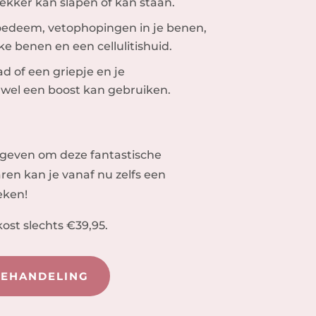
lekker kan slapen of kan staan.
poedeem, vetophopingen in je benen,
ke benen en een cellulitishuid.
 of een griepje en je
el een boost kan gebruiken.
l geven om deze fantastische
ren kan je vanaf nu zelfs een
eken!
ost slechts €39,95.
BEHANDELING