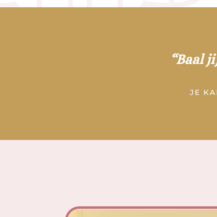
“Baal ji
JE KA