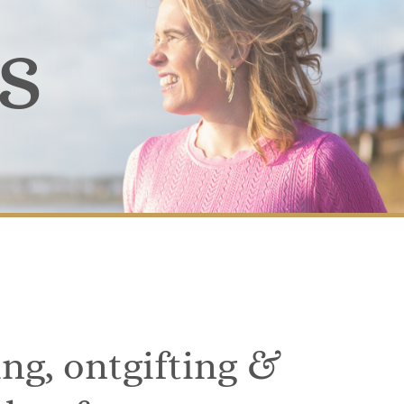
s
g, ontgifting &