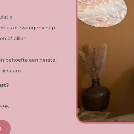
ulatie
erlies of zwangerschap
n of billen
 behoefte aan herstel
t lichaam
ast?
,95.
G