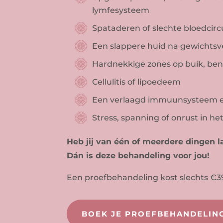
lymfesysteem
Spataderen of slechte bloedcirc
Een slappere huid na gewichtsv
Hardnekkige zones op buik, bene
Cellulitis of lipoedeem
Een verlaagd immuunsysteem en
Stress, spanning of onrust in he
Heb jij van één of meerdere dingen l
Dán is deze behandeling voor jou!
Een proefbehandeling kost slechts €39
BOEK JE PROEFBEHANDELIN